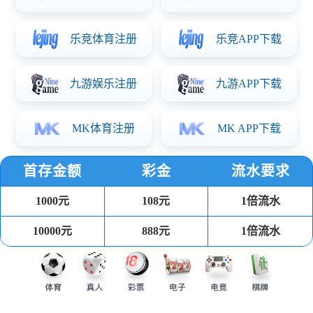
在刚刚结束的DOTA2利雅得大师赛小组赛中，LGD战
队与对手的一场关键对局因一次充满争议的“被吹暂
停”而引发轩然大波。当时比赛正进行到中期团战的关
键时刻，LGD凭借精妙配合一度占据上风，但对手突
然申请暂停，理由为“游戏内出现异常”。裁判介入
后，暂停被强制通过。然而，当比赛恢复时，LGD的
战术节奏完全被打乱，原本的优势瞬间荡然无存，最
终团战失利并输掉整场比赛。赛后，LGD教练情绪失
控，当着直播镜头怒摔耳机，此事迅速在DOTA2社区
引发热议。